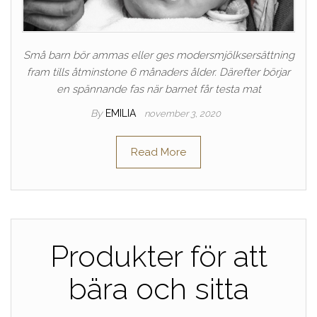
Små barn bör ammas eller ges modersmjölksersättning
fram tills åtminstone 6 månaders ålder. Därefter börjar
en spännande fas när barnet får testa mat
By
EMILIA
november 3, 2020
Read More
Produkter för att
bära och sitta