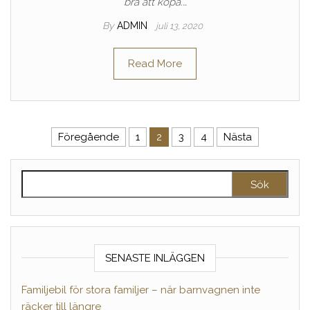
bra att köpa.…
By
ADMIN
juli 13, 2020
Read More
Sidnumrering för inlägg
Föregående
1
2
3
4
Nästa
Sök efter:
SENASTE INLÄGGEN
Familjebil för stora familjer – när barnvagnen inte
räcker till längre