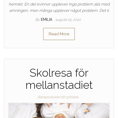
hemskt. En del kvinnor upplever inga problem alls med
amningen, men många upplever något problem. Det k
By
EMILIA
augusti 25, 2020
Read More
Skolresa för
mellanstadiet
Barnprodukter till nyfödda