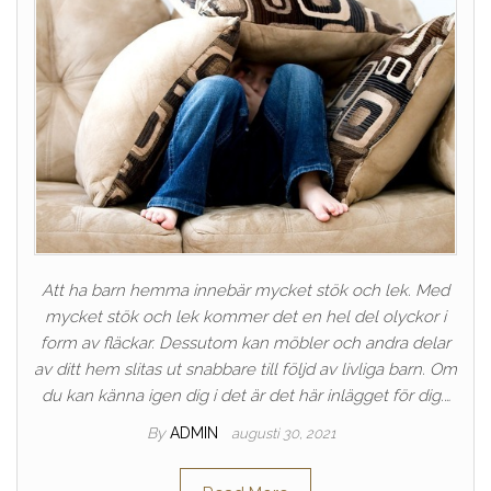
Att ha barn hemma innebär mycket stök och lek. Med
mycket stök och lek kommer det en hel del olyckor i
form av fläckar. Dessutom kan möbler och andra delar
av ditt hem slitas ut snabbare till följd av livliga barn. Om
du kan känna igen dig i det är det här inlägget för dig.…
By
ADMIN
augusti 30, 2021