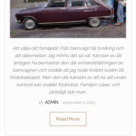
Att välja rätt familjebil: Från barnvagn till tonåring och
allt däremellan Jag minns det så väl. Känslan av att
äntligen ha bemästrat den där enhandsfällningen av
barnvagnen och trodde att jag hade knäckt koden till
föräldraskapet. Men den där känslan av att ha allt under
kontroll kan snabbt förändras. Familjen växer, och
plötsligt står man…
By
ADMIN
september 1, 2025
Read More