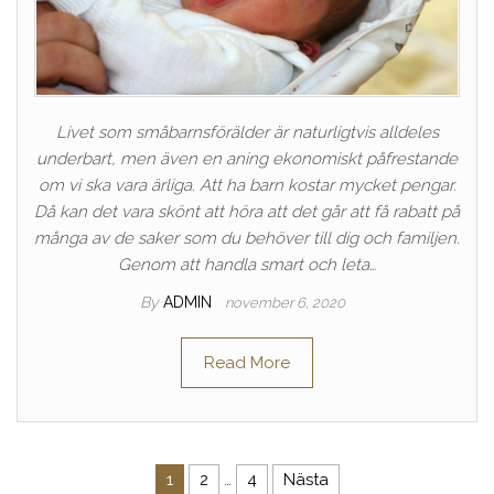
Livet som småbarnsförälder är naturligtvis alldeles
underbart, men även en aning ekonomiskt påfrestande
om vi ska vara ärliga. Att ha barn kostar mycket pengar.
Då kan det vara skönt att höra att det går att få rabatt på
många av de saker som du behöver till dig och familjen.
Genom att handla smart och leta…
By
ADMIN
november 6, 2020
Read More
Sidnumrering för inlägg
1
2
…
4
Nästa