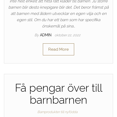
inte helt enkelt att hitta rätt kläder till barnen. Ju större
barnen blir desto knepigare blir det. Det beror främst på
att barnen med åldern utvecklar en egen vilja och en
egen stil. Om du har ett barn som har specifika
önskemål på sina…
By
ADMIN
oktober 22, 2022
Read More
Få pengar över till
barnbarnen
Barnprodukter till nyfödda