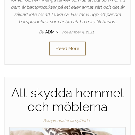
för var och en. Många tänker som så att allt som hör till
barn är barnprodukter på ett eller annat sätt och det är
såklart inte fel att tänka så. Här tar vi upp ett par bra
barnprodukter som är bra att ha nära till hands…
By
ADMIN
november 5, 2021
Read More
Att skydda hemmet
och möblerna
Barnprodukter till nyfödda