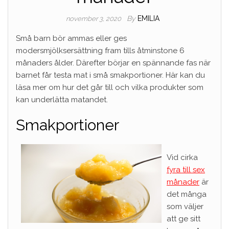
By
EMILIA
november 3, 2020
Små barn bör ammas eller ges
modersmjölksersättning fram tills åtminstone 6
månaders ålder. Därefter börjar en spännande fas när
barnet får testa mat i små smakportioner. Här kan du
läsa mer om hur det går till och vilka produkter som
kan underlätta matandet.
Smakportioner
Vid cirka
fyra till sex
månader
är
det många
som väljer
att ge sitt