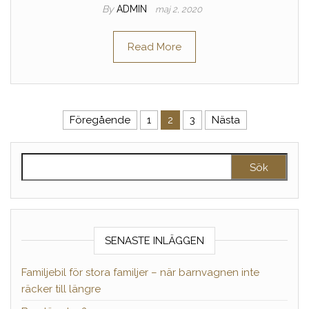
By
ADMIN
maj 2, 2020
Read More
Sidnumrering för inlägg
Föregående
1
2
3
Nästa
Sök efter:
SENASTE INLÄGGEN
Familjebil för stora familjer – när barnvagnen inte
räcker till längre