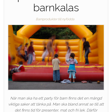
barnkalas
Barnprodukter till nyfödda
När man ska ha ett party för barn finns det en mängd
viktiga saker att tänka på. Man ska bland annat se till att
det finns tid för presenter, mat och fri lek. Därför