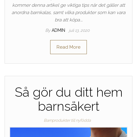
kommer denna artikel ge viktiga tips när det gäller att
anordna barnkalas, samt vilka produkter som kan vara
bra att köpa.…
By
ADMIN
juli 13, 2020
Read More
Så gör du ditt hem
barnsäkert
Barnprodukter till nyfödda