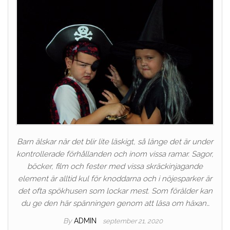
Barn älskar när det blir lite läskigt, så länge det är under
kontrollerade förhållanden och inom vissa ramar. Sagor,
böcker, film och fester med vissa skräckinjagande
element är alltid kul för knoddarna och i nöjesparker är
det ofta spökhusen som lockar mest. Som förälder kan
du ge den här spänningen genom att läsa om häxan…
By
ADMIN
september 21, 2020