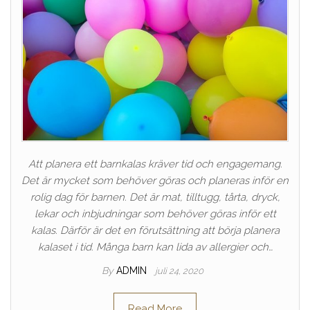
Att planera ett barnkalas kräver tid och engagemang.
Det är mycket som behöver göras och planeras inför en
rolig dag för barnen. Det är mat, tilltugg, tårta, dryck,
lekar och inbjudningar som behöver göras inför ett
kalas. Därför är det en förutsättning att börja planera
kalaset i tid. Många barn kan lida av allergier och…
By
ADMIN
juli 24, 2020
Read More